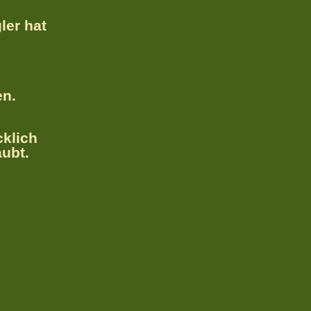
ler hat
en.
cklich
aubt.